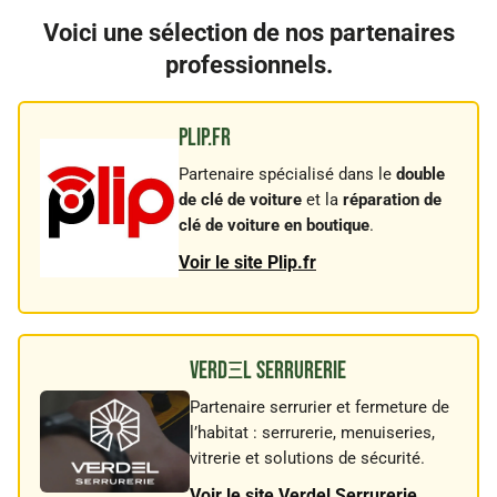
Voici une sélection de nos partenaires
professionnels.
Plip.fr
Partenaire spécialisé dans le
double
de clé de voiture
et la
réparation de
clé de voiture en boutique
.
Voir le site Plip.fr
VERDΞL Serrurerie
Partenaire serrurier et fermeture de
l’habitat : serrurerie, menuiseries,
vitrerie et solutions de sécurité.
Voir le site Verdel Serrurerie